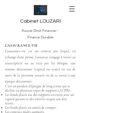
Cabinet LOUZARI
Avocat Droit Financier -
Finance Durable
L'ASSURANCE-VIE
L’assurance-vie est un contrat par lequel, en
échange d’une prime, l’assureur s’engage à verser au
souscripteur ou au tiers par lui désigné, une
somme déterminée (capital ou rente) en cas de
mort de la personne assurée ou de sa survie à une
époque déterminée.
C’est un produit d’épargne de long terme qui se
décline en plusieurs types de supports (ACPR) :
Les fonds placés sur des supports en euros avec un
capital garanti et des intérêts acquis une fois
versés,
Les fonds placés en unités de compte,
Les contrats multi-supports.