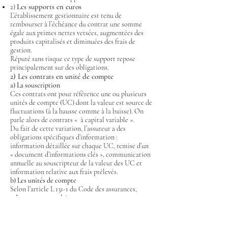
Les supports en euros
2)
L’établissement gestionnaire est tenu de
rembourser à l’échéance du contrat une somme
égale aux primes nettes versées, augmentées des
produits capitalisés et diminuées des frais de
gestion.
Réputé sans risque ce type de support repose
principalement sur des obligations.
2) Les contrats en unité de compte
a) La souscription
Ces contrats ont pour référence une ou plusieurs
unités de compte (UC) dont la valeur est source de
fluctuations (à la hausse comme à la baisse). On
parle alors de contrats « à capital variable ».
Du fait de cette variation, l’assureur a des
obligations spécifiques d’information :
information détaillée sur chaque UC, remise d’un
« document d’informations clés », communication
annuelle au souscripteur de la valeur des UC et
information relative aux frais prélevés.
b) Les unités de compte
Selon l’article L 131-1 du Code des assurances,
3. Les contrats multi-supports